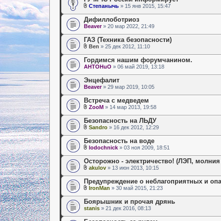
Степанычь
» 15 янв 2015, 15:47
Дифиллоботриоз
Beaver
» 20 мар 2022, 21:49
ГАЗ (Техника безопасности)
Ben
» 25 дек 2012, 11:10
Гордимся нашим форумчанином.
AHTOHuO
» 06 май 2019, 13:18
Энцефалит
Beaver
» 29 мар 2019, 10:05
Встреча с медведем
ZooM
» 14 мар 2013, 19:58
Безопасность на ЛЬДУ
Sandro
» 16 дек 2012, 12:29
Безопасность на воде
lodochnick
» 03 ноя 2009, 18:51
Осторожно - электричество! (ЛЭП, молния 
akulov
» 13 июн 2013, 10:15
Предупреждение о неблагоприятных и опа
IronMan
» 30 май 2015, 21:23
Боярышник и прочая дрянь
stanis
» 21 дек 2016, 08:13