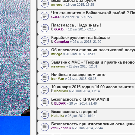
Безопасность за рулем.
mr ego
» 18 сен 2015, 18:28
Что становится с Байкальской рыбой ? П
G.A.D.
» 29 авг 2015, 01:27
Пластмасса . Надо знать !
G.A.D.
» 12 авг 2015, 02:15
Кораблекрушения на Байкале
Синдбад
» 02 мар 2013, 21:20
Об опасности сжигания пластиковой пос
mr ego
» 31 июл 2015, 20:39
Занятие с МЧС - "Теория и практика перв
иванчик
» 11 фев 2015, 12:31
Ночёвка в заведенном авто
IronMan
» 21 мар 2015, 08:15
10 января 2015 года в 14.00 часов занятия
иванчик
» 26 ноя 2014, 17:14
Безопасность с КРЮЧКАМИ!!!
ELDAR
» 29 окт 2014, 21:48
Безопасность в дороге!
Kukulza
» 25 дек 2012, 16:14
Безопасность при изготовлении оснащени
станислав к
» 23 янв 2014, 22:44