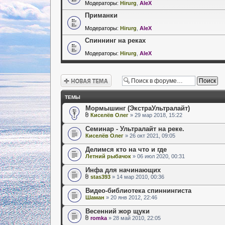
Модераторы:
Hirurg
,
AleX
Приманки
Модераторы:
Hirurg
,
AleX
Спиннинг на реках
Модераторы:
Hirurg
,
AleX
Новая тема
ТЕМЫ
Мормышинг (ЭкстраУльтралайт)
Киселёв Олег
» 29 мар 2018, 15:22
Семинар - Ультралайт на реке.
Киселёв Олег
» 26 окт 2021, 09:05
Делимся кто на что и где
Летний рыбачок
» 06 июл 2020, 00:31
Инфа для начинающих
stas393
» 14 мар 2010, 00:36
Видео-библиотека спиннингиста
Шаман
» 20 янв 2012, 22:46
Весенний жор щуки
romka
» 28 май 2010, 22:05