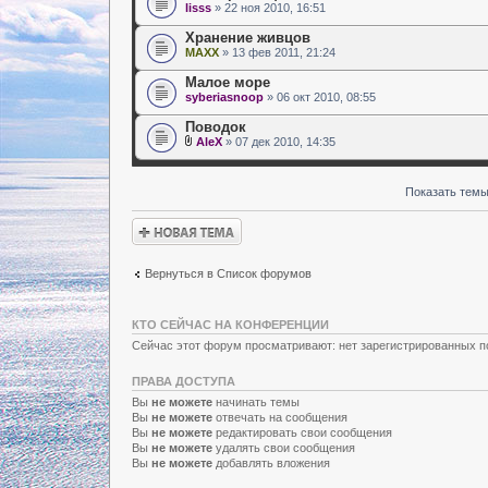
lisss
» 22 ноя 2010, 16:51
Хранение живцов
MAXX
» 13 фев 2011, 21:24
Малое море
syberiasnoop
» 06 окт 2010, 08:55
Поводок
AleX
» 07 дек 2010, 14:35
Показать темы
Новая тема
Вернуться в Список форумов
КТО СЕЙЧАС НА КОНФЕРЕНЦИИ
Сейчас этот форум просматривают: нет зарегистрированных по
ПРАВА ДОСТУПА
Вы
не можете
начинать темы
Вы
не можете
отвечать на сообщения
Вы
не можете
редактировать свои сообщения
Вы
не можете
удалять свои сообщения
Вы
не можете
добавлять вложения