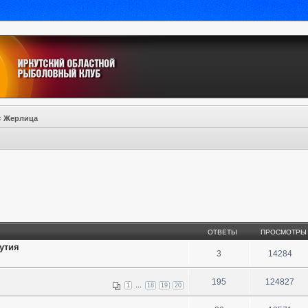
‹
Жерлица
ОТВЕТЫ
ПРОСМОТРЫ
утия
3
14284
195
124827
...
1
18
19
20