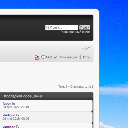
Расширенный поиск
FAQ
Регистрация
Вход
Тем: 6 • Страница
1
из
1
ПОСЛЕДНЕЕ СООБЩЕНИЕ
fupor
28 дек 2021, 22:19
vladigor
09 янв 2019, 00:06
vladigor