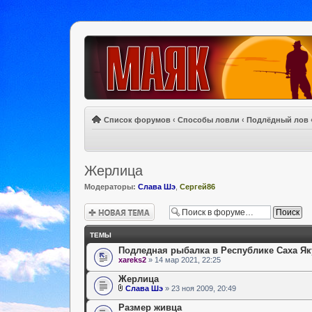
Список форумов
‹
Способы ловли
‹
Подлёдный лов
Жерлица
Модераторы:
Слава Шэ
,
Сергей86
Новая тема
ТЕМЫ
Подледная рыбалка в Республике Саха Як
xareks2
» 14 мар 2021, 22:25
Жерлица
Слава Шэ
» 23 ноя 2009, 20:49
Размер живца