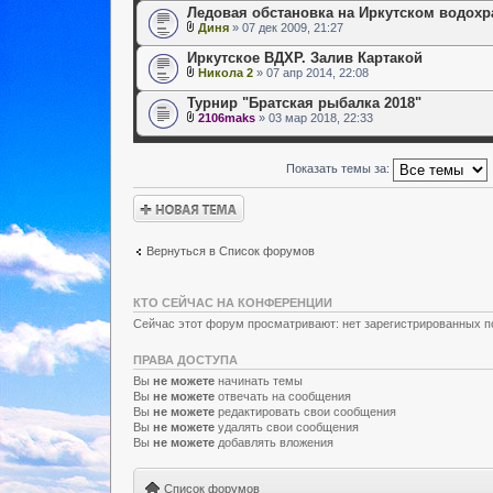
Ледовая обстановка на Иркутском водох
Диня
» 07 дек 2009, 21:27
Иркутское ВДХР. Залив Картакой
Никола 2
» 07 апр 2014, 22:08
Турнир "Братская рыбалка 2018"
2106maks
» 03 мар 2018, 22:33
Показать темы за:
Новая тема
Вернуться в Список форумов
КТО СЕЙЧАС НА КОНФЕРЕНЦИИ
Сейчас этот форум просматривают: нет зарегистрированных по
ПРАВА ДОСТУПА
Вы
не можете
начинать темы
Вы
не можете
отвечать на сообщения
Вы
не можете
редактировать свои сообщения
Вы
не можете
удалять свои сообщения
Вы
не можете
добавлять вложения
Список форумов