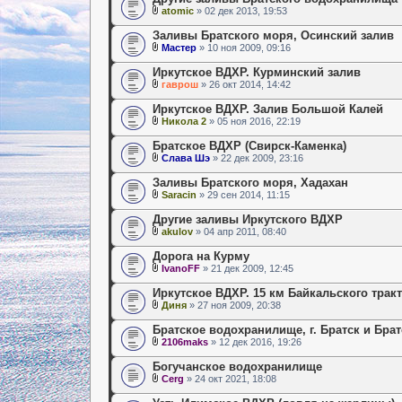
atomic
» 02 дек 2013, 19:53
Заливы Братского моря, Осинский залив
Мастер
» 10 ноя 2009, 09:16
Иркутское ВДХР. Курминский залив
гаврош
» 26 окт 2014, 14:42
Иркутское ВДХР. Залив Большой Калей
Никола 2
» 05 ноя 2016, 22:19
Братское ВДХР (Свирск-Каменка)
Слава Шэ
» 22 дек 2009, 23:16
Заливы Братского моря, Хадахан
Saracin
» 29 сен 2014, 11:15
Другие заливы Иркутского ВДХР
akulov
» 04 апр 2011, 08:40
Дорога на Курму
IvanoFF
» 21 дек 2009, 12:45
Иркутское ВДХР. 15 км Байкальского тракт
Диня
» 27 ноя 2009, 20:38
Братское водохранилище, г. Братск и Брат
2106maks
» 12 дек 2016, 19:26
Богучанское водохранилище
Cerg
» 24 окт 2021, 18:08