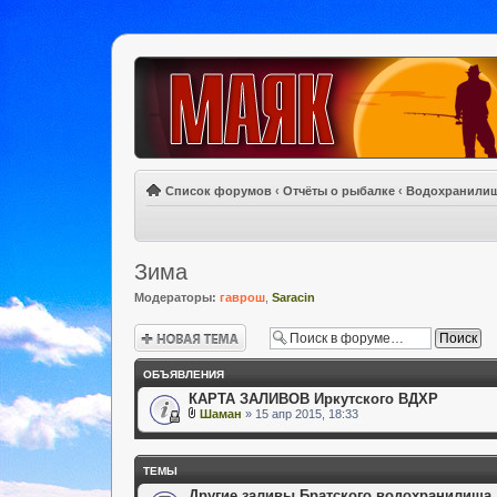
Список форумов
‹
Отчёты о рыбалке
‹
Водохранили
Зима
Модераторы:
гаврош
,
Saracin
Новая тема
ОБЪЯВЛЕНИЯ
КАРТА ЗАЛИВОВ Иркутского ВДХР
Шаман
» 15 апр 2015, 18:33
ТЕМЫ
Другие заливы Братского водохранилища