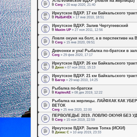
Усть-Илимское ВДХР (ловля на жерлицы)
Cerg
» 20 мар 2020, 21:40
Иркутское ВДХР. 17 км Байкальского тракт
РЫБАЧЁК
» 17 янв 2010, 18:51
Иркутское ВДХР. Залив Чертугеевский
Maxim UP
» 27 ноя 2011, 12:56
Ловля окуня на болт, а в перспективе на
Cerg
» 15 янв 2020, 09:51
Девчонки и уха! Рыбалка по-братски в за
Cerg
» 29 фев 2020, 17:17
Иркутское ВДХР. 26 км Байкальского тракт
Диня
» 07 ноя 2011, 15:13
Иркутское ВДХР. 21 км Байкальского трак
Багор
» 29 мар 2010, 14:25
Рыбалка по-братски
KaplevAE
» 08 дек 2019, 12:22
Рыбалка на жерлицы. ЛАЙФХАК КАК УБ
ВЕТОК
Cerg
» 25 янв 2020, 22:00
ПЕРВОЛЕДЬЕ 2019. ЛОВЛЮ ОКУНЯ БЕЗ УДО
Cerg
» 15 ноя 2019, 22:59
Иркутское ВДХР. Залив Топка (ИСХИ)
Димас С
» 10 апр 2019, 23:33