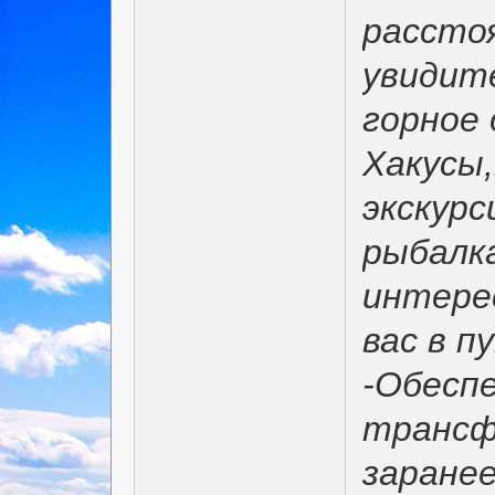
расстоя
увидите
горное 
Хакусы,
экскурс
рыбалка
интере
вас в п
-Обесп
трансф
заранее