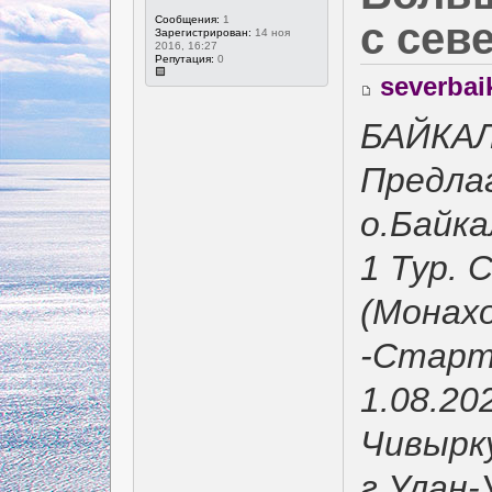
Сообщения:
1
с сев
Зарегистрирован:
14 ноя
2016, 16:27
Репутация:
0
severbai
БАЙКА
Предла
о.Байка
1 Тур. 
(Монахо
-Старт
1.08.20
Чивырку
г.Улан-