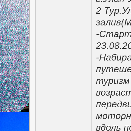
2 Тур.У
залив(М
-Старт 
23.08.2
-Набир
путеше
туризм
возрас
передв
моторн
вдоль п