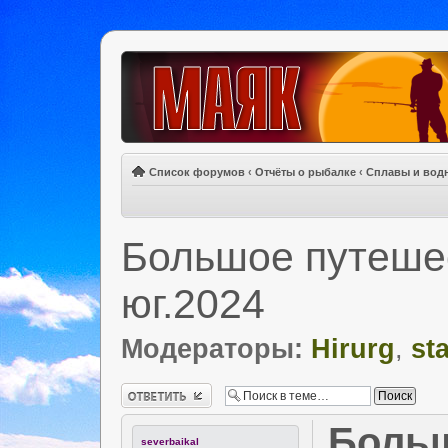
Список форумов
‹
Отчёты о рыбалке
‹
Сплавы и вод
Большое путешес
юг.2024
Модераторы:
Hirurg
,
st
Ответить
Больш
severbaikal