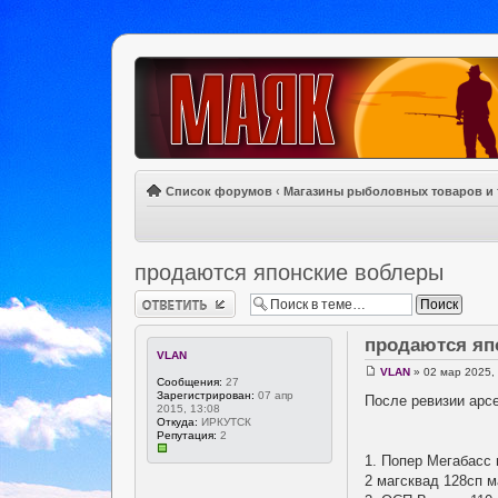
Список форумов
‹
Магазины рыболовных товаров и 
продаются японские воблеры
Ответить
продаются яп
VLAN
VLAN
» 02 мар 2025,
Сообщения:
27
Зарегистрирован:
07 апр
После ревизии арс
2015, 13:08
Откуда:
ИРКУТСК
Репутация:
2
1. Попер Мегабасс 
2 магсквад 128сп м