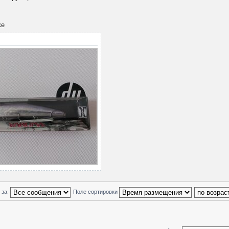
ке
 за:
Поле сортировки