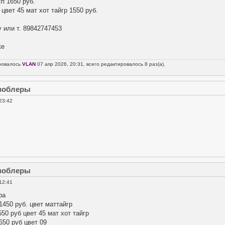
п 1650 руб.
 цвет 45 мат хот тайгр 1550 руб.
 или т. 89842747453
ке
ровалось
VLAN
07 апр 2026, 20:31, всего редактировалось 8 раз(а).
 воблеры
23:42
 воблеры
12:41
ра
1450 руб. цвет маттайгр
550 руб цвет 45 мат хот тайгр
1650 руб цвет 09