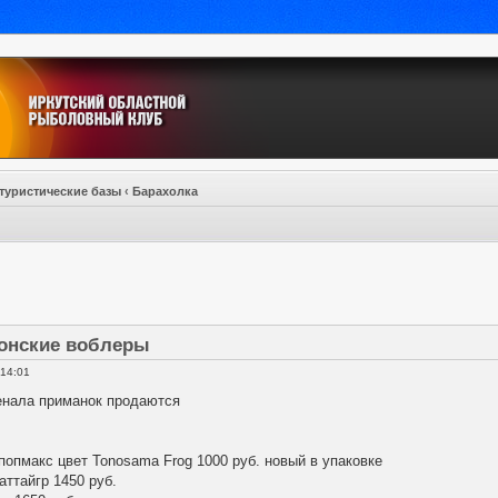
туристические базы
‹
Барахолка
онские воблеры
 14:01
енала приманок продаются
попмакс цвет Tonosama Frog 1000 руб. новый в упаковке
аттайгр 1450 руб.