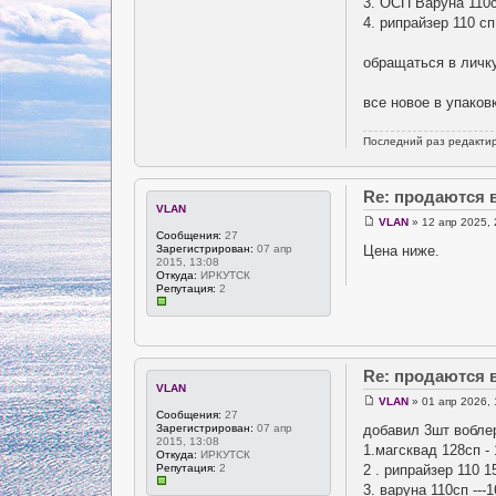
3. ОСП Варуна 110с
4. рипрайзер 110 сп
обращаться в личку
все новое в упаков
Последний раз редакти
Re: продаются
VLAN
VLAN
» 12 апр 2025, 
Сообщения:
27
Цена ниже.
Зарегистрирован:
07 апр
2015, 13:08
Откуда:
ИРКУТСК
Репутация:
2
Re: продаются
VLAN
VLAN
» 01 апр 2026, 
Сообщения:
27
добавил 3шт вобле
Зарегистрирован:
07 апр
2015, 13:08
1.магсквад 128сп - 
Откуда:
ИРКУТСК
2 . рипрайзер 110 1
Репутация:
2
3. варуна 110сп ---