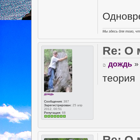
Одновр
Мы здесь для того, ч
Re: О
дождь
» 
теория
дождь
Сообщения:
387
Зарегистрирован:
25 апр
2012, 00:51
Репутация:
68
Re: О