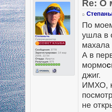
Re: О
Степан
По моем
ушла в 
Степанычь
Супермодератор
махала с
Сообщения:
3778
А в пер
Зарегистрирован:
14 мар
2009, 22:54
Откуда:
Иркутск
Репутация:
875
мормо
с
джиг.
ИМХО, к
посмотр
не откр