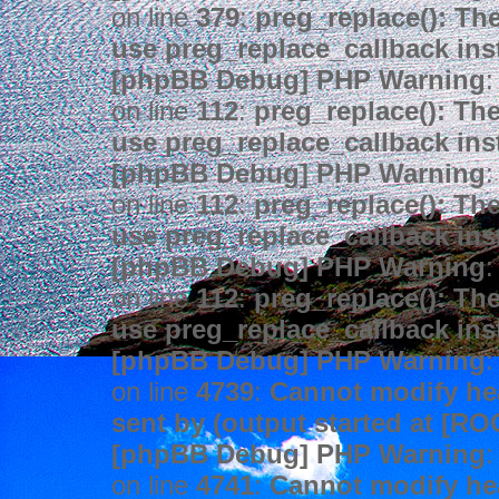
on line
379
:
preg_replace(): The
use preg_replace_callback ins
[phpBB Debug] PHP Warning
:
on line
112
:
preg_replace(): The
use preg_replace_callback ins
[phpBB Debug] PHP Warning
:
on line
112
:
preg_replace(): The
use preg_replace_callback ins
[phpBB Debug] PHP Warning
:
on line
112
:
preg_replace(): The
use preg_replace_callback ins
[phpBB Debug] PHP Warning
:
on line
4739
:
Cannot modify hea
sent by (output started at [R
[phpBB Debug] PHP Warning
:
on line
4741
:
Cannot modify hea