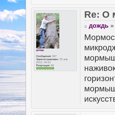
Re: О
дождь
» 
Мормосп
микродж
дождь
мормышк
Сообщения:
387
Зарегистрирован:
25 апр
2012, 00:51
наживок
Репутация:
68
горизон
мормышк
искусств