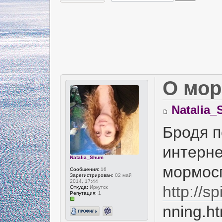
О мор
Natalia
Бродя п
интерне
Natalia_Shum
мормос
Сообщения:
16
Зарегистрирован:
02 май
2014, 17:44
http://s
Откуда:
Иркутск
Репутация:
1
nning.ht