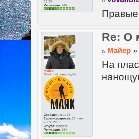
09:58
Репутация:
146
Правые 
Re: О
Майер
» 
На пла
Майер
нанощук
Почётный член клуба
Сообщения:
1473
Зарегистрирован:
21 июн
2009, 20:58
Откуда:
Иркутск
Репутация:
184