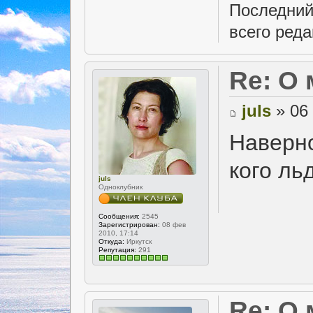
Последний
всего реда
Re: О
juls
» 06 
Наверно
кого ль
juls
Одноклубник
Сообщения:
2545
Зарегистрирован:
08 фев
2010, 17:14
Откуда:
Иркутск
Репутация:
291
Re: О