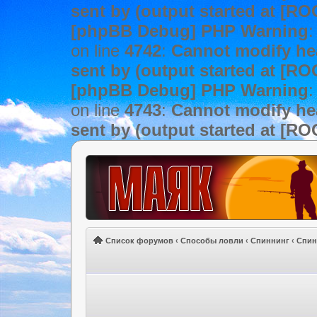
sent by (output started at [R
[phpBB Debug] PHP Warning
:
on line
4742
:
Cannot modify hea
sent by (output started at [R
[phpBB Debug] PHP Warning
:
on line
4743
:
Cannot modify hea
sent by (output started at [R
Список форумов
‹
Способы ловли
‹
Спиннинг
‹
Спин