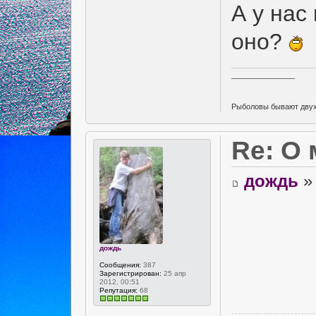
А у нас
оно?
_______________
Рыболовы бывают двух в
Re: О
дождь
» 
дождь
Сообщения:
387
Зарегистрирован:
25 апр
2012, 00:51
Репутация:
68