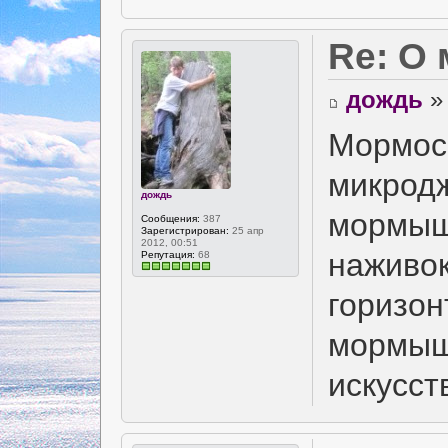
Re: О
дождь
» 
Мормосп
микродж
дождь
мормышк
Сообщения:
387
Зарегистрирован:
25 апр
2012, 00:51
наживок
Репутация:
68
горизон
мормышк
искусств