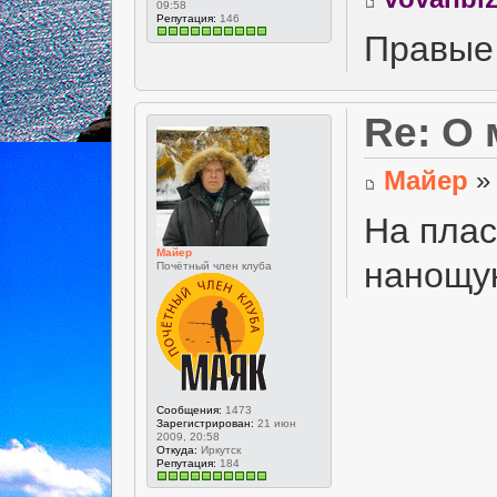
09:58
Репутация:
146
Правые 
Re: О
Майер
» 
На пла
Майер
нанощук
Почётный член клуба
Сообщения:
1473
Зарегистрирован:
21 июн
2009, 20:58
Откуда:
Иркутск
Репутация:
184