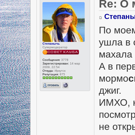
Re: О
Степан
По моем
ушла в 
Степанычь
Супермодератор
махала с
Сообщения:
3778
А в пер
Зарегистрирован:
14 мар
2009, 22:54
Откуда:
Иркутск
Репутация:
875
мормо
с
джиг.
ИМХО, к
посмотр
не откр