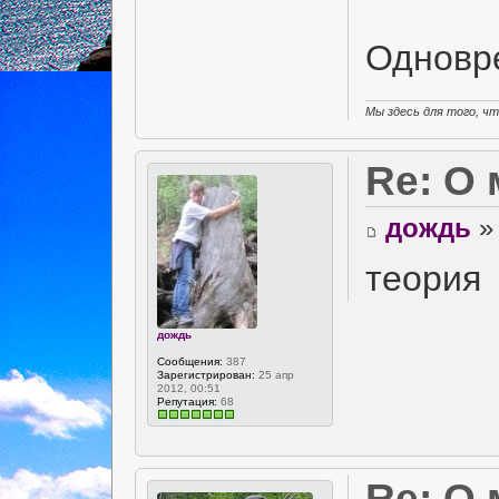
Одновр
Мы здесь для того, ч
Re: О
дождь
» 
теория
дождь
Сообщения:
387
Зарегистрирован:
25 апр
2012, 00:51
Репутация:
68
Re: О