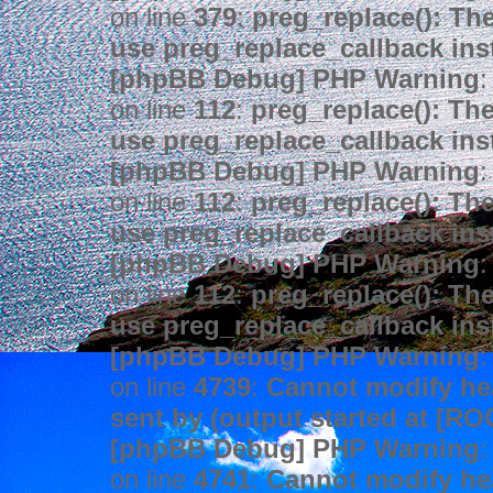
on line
379
:
preg_replace(): The
use preg_replace_callback ins
[phpBB Debug] PHP Warning
:
on line
112
:
preg_replace(): The
use preg_replace_callback ins
[phpBB Debug] PHP Warning
:
on line
112
:
preg_replace(): The
use preg_replace_callback ins
[phpBB Debug] PHP Warning
:
on line
112
:
preg_replace(): The
use preg_replace_callback ins
[phpBB Debug] PHP Warning
:
on line
4739
:
Cannot modify hea
sent by (output started at [R
[phpBB Debug] PHP Warning
:
on line
4741
:
Cannot modify hea