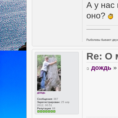
А у нас
оно?
_______________
Рыболовы бывают двух в
Re: О
дождь
» 
дождь
Сообщения:
387
Зарегистрирован:
25 апр
2012, 00:51
Репутация:
68