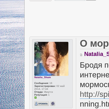
О мор
Natalia
Бродя п
интерне
Natalia_Shum
мормос
Сообщения:
16
Зарегистрирован:
02 май
2014, 17:44
http://s
Откуда:
Иркутск
Репутация:
1
nning.ht