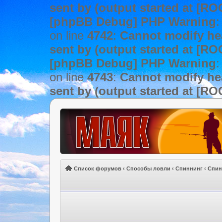
sent by (output started at [R
[phpBB Debug] PHP Warning
:
on line
4742
:
Cannot modify hea
sent by (output started at [R
[phpBB Debug] PHP Warning
:
on line
4743
:
Cannot modify hea
sent by (output started at [R
Список форумов
‹
Способы ловли
‹
Спиннинг
‹
Спин