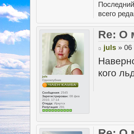
Последний
всего реда
Re: О
juls
» 06 
Наверно
кого ль
juls
Одноклубник
Сообщения:
2545
Зарегистрирован:
08 фев
2010, 17:14
Откуда:
Иркутск
Репутация:
291
Re: О