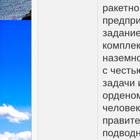
ракетно
предпри
задание
комплек
наземно
с честь
задачи 
орденом
челове
правит
подводн