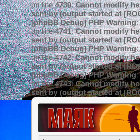
on line
4739
:
Cannot modify hea
sent by (output started at [R
[phpBB Debug] PHP Warning
:
on line
4741
:
Cannot modify hea
sent by (output started at [R
[phpBB Debug] PHP Warning
:
on line
4742
:
Cannot modify hea
sent by (output started at [R
[phpBB Debug] PHP Warning
:
on line
4743
:
Cannot modify hea
sent by (output started at [R