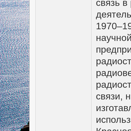
связь в
деятель
1970–19
научной
предпр
радиост
радиове
радиост
связи, 
изготав
использ