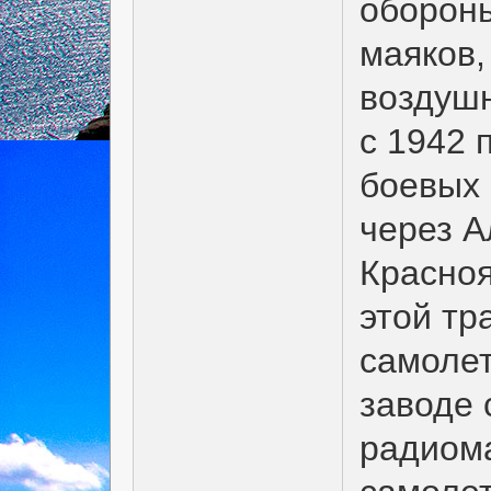
оборон
маяков,
воздушн
с 1942 
боевых
через А
Красноя
этой тр
самолет
заводе 
радиома