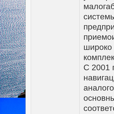
малога
систем
предпри
приемо
широко 
комплек
С 2001 
навигац
аналого
основн
соответ