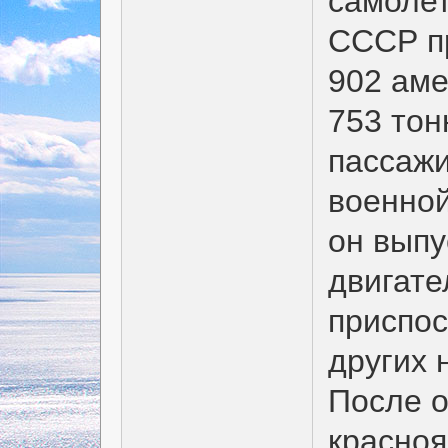
самолет
СССР пр
902 аме
753 тон
пассажи
военной
он выпу
двигате
приспос
других 
После о
красно