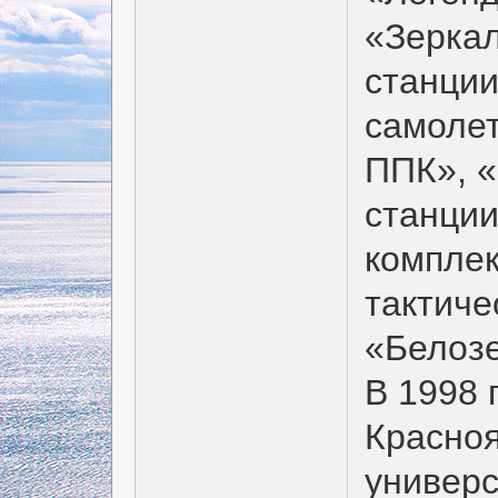
«Зерка
станци
самолет
ППК», 
станци
комплек
тактиче
«Белозе
В 1998 
Красноя
универ