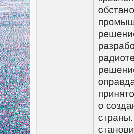
обстано
промышл
решение
разрабо
радиоте
решени
оправда
принят
о созда
страны.
станови