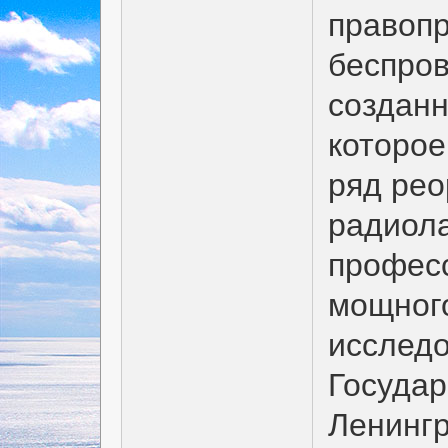
правоп
беспров
созданн
которое
ряд рео
радиола
профес
мощного
исследо
Государ
Ленингр