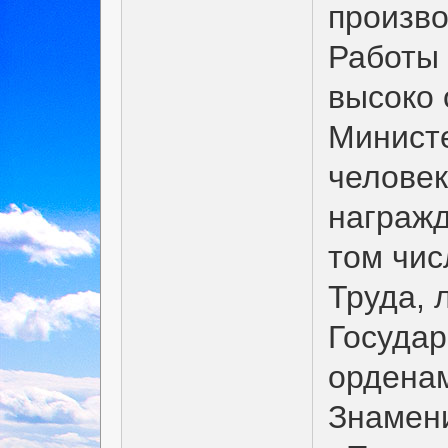
произво
Работы 
высоко 
Министе
человек
награжд
том чис
Труда, 
Государ
орденам
Знамен