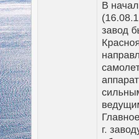
В начал
(16.08.
завод б
Красноя
направ
самоле
аппарат
сильным
ведущим
Главное
г. заво