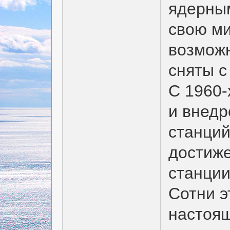
ядерны
свою м
возможн
сняты с
С 1960-
и внедр
станций
достиже
станции
Сотни эт
настоя