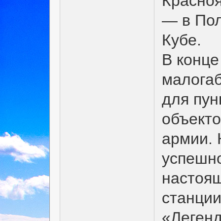
Красноя
— в Пол
Кубе.
В конце
малогаб
для пун
объекто
армии. 
успешно
настоящ
станции
«Легенд