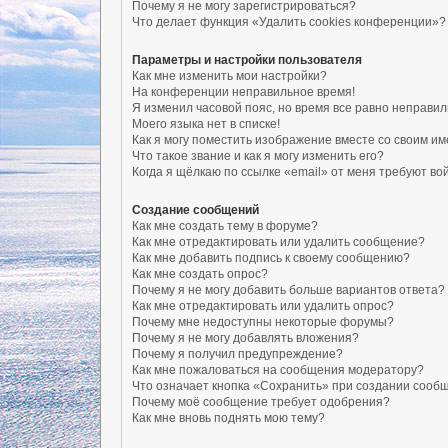
Почему я не могу зарегистрироваться?
Что делает функция «Удалить cookies конференции»?
Параметры и настройки пользователя
Как мне изменить мои настройки?
На конференции неправильное время!
Я изменил часовой пояс, но время все равно неправил
Моего языка нет в списке!
Как я могу поместить изображение вместе со своим и
Что такое звание и как я могу изменить его?
Когда я щёлкаю по ссылке «email» от меня требуют в
Создание сообщений
Как мне создать тему в форуме?
Как мне отредактировать или удалить сообщение?
Как мне добавить подпись к своему сообщению?
Как мне создать опрос?
Почему я не могу добавить больше вариантов ответа?
Как мне отредактировать или удалить опрос?
Почему мне недоступны некоторые форумы?
Почему я не могу добавлять вложения?
Почему я получил предупреждение?
Как мне пожаловаться на сообщения модератору?
Что означает кнопка «Сохранить» при создании сооб
Почему моё сообщение требует одобрения?
Как мне вновь поднять мою тему?