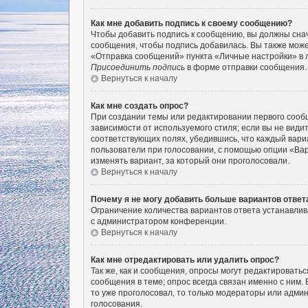
Как мне добавить подпись к своему сообщению?
Чтобы добавить подпись к сообщению, вы должны снач
сообщения, чтобы подпись добавилась. Вы также мож
«Отправка сообщений» пункта «Личные настройки» в 
Присоединить подпись
в форме отправки сообщения.
Вернуться к началу
Как мне создать опрос?
При создании темы или редактировании первого сооб
зависимости от используемого стиля; если вы не видит
соответствующих полях, убедившись, что каждый вариа
пользователи при голосовании, с помощью опции «Вар
изменять вариант, за который они проголосовали.
Вернуться к началу
Почему я не могу добавить больше вариантов ответ
Ограничение количества вариантов ответа устанавли
с администратором конференции.
Вернуться к началу
Как мне отредактировать или удалить опрос?
Так же, как и сообщения, опросы могут редактироват
сообщения в теме; опрос всегда связан именно с ним. 
то уже проголосовал, то только модераторы или админ
голосования.