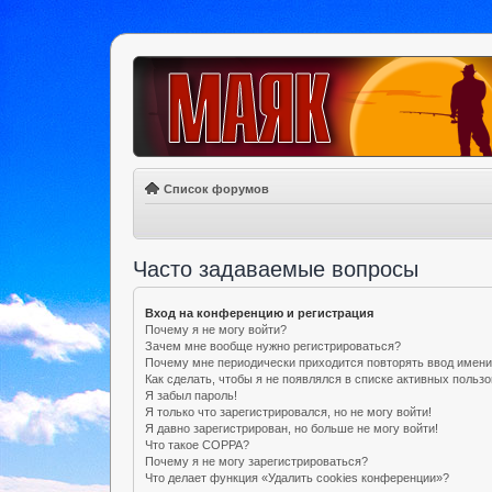
Список форумов
Часто задаваемые вопросы
Вход на конференцию и регистрация
Почему я не могу войти?
Зачем мне вообще нужно регистрироваться?
Почему мне периодически приходится повторять ввод имени
Как сделать, чтобы я не появлялся в списке активных польз
Я забыл пароль!
Я только что зарегистрировался, но не могу войти!
Я давно зарегистрирован, но больше не могу войти!
Что такое COPPA?
Почему я не могу зарегистрироваться?
Что делает функция «Удалить cookies конференции»?