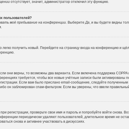
ещении
отсутствует, значит, администратор отключил эту функцию.
ных пользователей?
вать моё пребывание на конференции
. Выберите
Да
, и вы будете видны то
.
но легко получить новый. Перейдите на страницу входа на конференцию и щё
ференцию.
сли они верны, то возможны два варианта. Если включена поддержка COPPA и 
ференциях требуется, чтобы все новые учётные записи были активированы п
гистрации. Если вам было прислано email-сообщение, следуйте полученным 
либо он заблокирован спам-фильтром. Если вы уверены, что ввели правильный
при регистрации, проверьте свои имя и пароль и попробуйте войти снова. В
конференции периодически удаляют пользователей, длительное время не ос
ваться снова и активнее участвовать в дискуссиях.