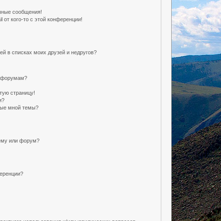
чные сообщения!
 от кого-то с этой конференции!
ей в списках моих друзей и недругов?
и форумам?
тую страницу!
и?
ные мной темы?
ему или форум?
ференции?