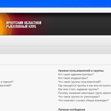
Уровни пользователей и группы
Кто такие администраторы?
Кто такие модераторы?
 и пароля?
Что такое группы пользователей?
ователей?
Где находятся группы и как мне вступить
Как мне стать лидером группы?
Почему названия некоторых групп имеют
Что такое группа по умолчанию?
Что означает ссылка «Наша команда»?
Личные сообщения