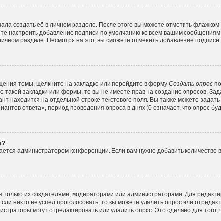
ала создать её в личном разделе. После этого вы можете отметить флажком
ете настроить добавление подписи по умолчанию ко всем вашим сообщениям
личном разделе. Несмотря на это, вы сможете отменить добавление подписи
щения темы, щёлкните на закладке или перейдите в форму
Создать опрос
по
е такой закладки или формы, то вы не имеете прав на создание опросов. Зад
нт находится на отдельной строке текстового поля. Вы также можете задать
иантов ответа», период проведения опроса в днях (0 означает, что опрос б
а?
вается администратором конференции. Если вам нужно добавить количество 
ься только их создателями, модераторами или администраторами. Для редакт
Если никто не успел проголосовать, то вы можете удалить опрос или отредакт
истраторы могут отредактировать или удалить опрос. Это сделано для того,