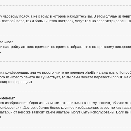
часовому поясу, а не к тому, в котором находитесь вы. В этом случае изменит
ять часовой пояс, как и большинство настроек, могут только зарегистрированн
ильное!
 и настройку летнего времени, но время отображается по-прежнему неверное
.
на конференции, или же просто никто не перевёл phpBB на ваш язык. Попро
акого языкового пакета не существует, то вы сами можете перевести phpBB н
раниц конференции)
 именем?
ва изображения. Одно из них может относиться к вашему званию, обычно это 
конференции. Другое, обычно более крупное изображение, известно как «ава
атар, и от него же зависит, какие аватары могут быть использованы. Если вы
.