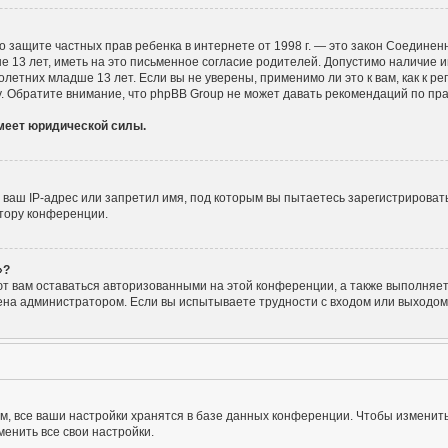
Акт о защите частных прав ребенка в интернете от 1998 г. — это закон Соедин
3 лет, иметь на это письменное согласие родителей. Допустимо наличие ин
тних младше 13 лет. Если вы не уверены, применимо ли это к вам, как к р
. Обратите внимание, что phpBB Group не может давать рекомендаций по пр
имеет юридической силы.
аш IP-адрес или запретил имя, под которым вы пытаетесь зарегистрировать
тору конференции.
»?
ют вам оставаться авторизованными на этой конференции, а также выполняет 
на администратором. Если вы испытываете трудности с входом или выходом 
, все ваши настройки хранятся в базе данных конференции. Чтобы изменить
енить все свои настройки.