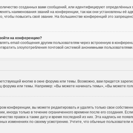
количество созданных вами сообщений, или идентифицируют определённых п
енять наименования званий на конференции, так как они установлены её ад
, чтобы повысить своё звание. На большинстве конференций это запрещено
 войти на конференцию?
влять email-сообщения другим пользователям через встроенную в конференц
едотвратить злоупотребления почтовой системой анонимными пользователями
етствующей кнопке в окне форума или темы. Возможно, вам придется зареги
ц форума или темы. Например: «Вы можете начинать темы», «Вы можете голос
ром конференции, вы можете редактировать и удалять только свои собствен
, иногда только в течение ограниченного времени после его создания. Если 
ичество правок а также дату и время последней из них. Эта надпись не поя
нных изменениях по своему усмотрению. Учтите, что обычные пользователи не