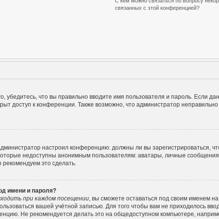
С кем можно связаться по вопросу некор
связанных с этой конференцией?
, убедитесь, что вы правильно вводите имя пользователя и пароль. Если да
крыт доступ к конференции. Также возможно, что администратор неправильн
ак администратор настроил конференцию: должны ли вы зарегистрироваться, ч
оторые недоступны анонимным пользователям: аватары, личные сообщения, от
ы рекомендуем это сделать.
од имени и пароля?
ходить при каждом посещении
, вы сможете оставаться под своим именем н
спользоваться вашей учётной записью. Для того чтобы вам не приходилось вво
енцию. Не рекомендуется делать это на общедоступном компьютере, например