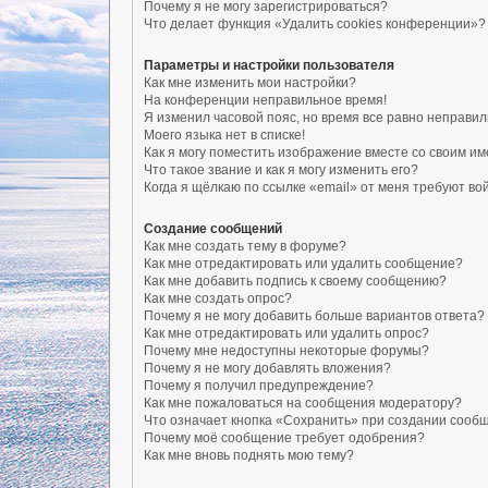
Почему я не могу зарегистрироваться?
Что делает функция «Удалить cookies конференции»?
Параметры и настройки пользователя
Как мне изменить мои настройки?
На конференции неправильное время!
Я изменил часовой пояс, но время все равно неправил
Моего языка нет в списке!
Как я могу поместить изображение вместе со своим и
Что такое звание и как я могу изменить его?
Когда я щёлкаю по ссылке «email» от меня требуют в
Создание сообщений
Как мне создать тему в форуме?
Как мне отредактировать или удалить сообщение?
Как мне добавить подпись к своему сообщению?
Как мне создать опрос?
Почему я не могу добавить больше вариантов ответа?
Как мне отредактировать или удалить опрос?
Почему мне недоступны некоторые форумы?
Почему я не могу добавлять вложения?
Почему я получил предупреждение?
Как мне пожаловаться на сообщения модератору?
Что означает кнопка «Сохранить» при создании сооб
Почему моё сообщение требует одобрения?
Как мне вновь поднять мою тему?