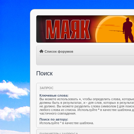
Список форумов
Поиск
ЗАПРОС
Ключевые слова:
Вы можете использовать
+
, чтобы определить слова, которы
должны быть в результатах, и
-
для слов, которых в результа
не должно. Вы можете разделить слова символом
|
для поис
любого слова из списка. Используйте
*
в качестве шаблона д
частичного совпадения.
Поиск по автору:
Используйте * в качестве шаблона.
ПАРАМЕТРЫ ЗАПРОСА