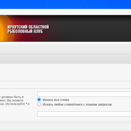
е должны быть в
Искать все слова
лжно. Вы можете
ска. Используйте
*
в
Искать любое слово/поиск с языком запросов