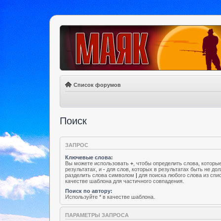
Список форумов
Поиск
ЗАПРОС
Ключевые слова:
Вы можете использовать
+
, чтобы определить слова, которы
результатах, и
-
для слов, которых в результатах быть не до
разделить слова символом
|
для поиска любого слова из спи
качестве шаблона для частичного совпадения.
Поиск по автору:
Используйте * в качестве шаблона.
ПАРАМЕТРЫ ЗАПРОСА