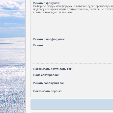
Искать в форумах:
Выберите форум или форумы, в которых будет произведен п
подфорумах производится автоматически, если вы не отклю
соответствующую опцию ниже.
Искать в подфорумах:
Искать:
Показывать результаты как:
Поле сортировки:
Искать сообщения за:
Показывать первые: