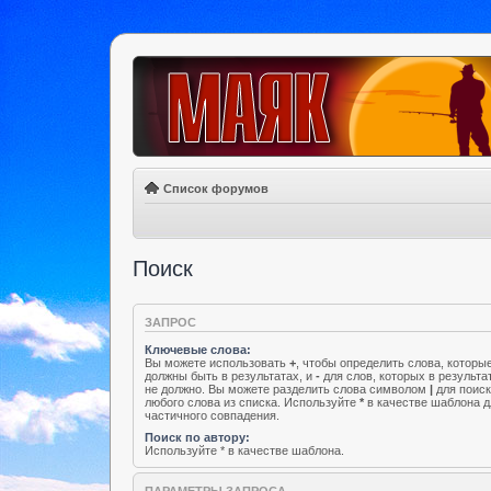
Список форумов
Поиск
ЗАПРОС
Ключевые слова:
Вы можете использовать
+
, чтобы определить слова, которы
должны быть в результатах, и
-
для слов, которых в результа
не должно. Вы можете разделить слова символом
|
для поис
любого слова из списка. Используйте
*
в качестве шаблона д
частичного совпадения.
Поиск по автору:
Используйте * в качестве шаблона.
ПАРАМЕТРЫ ЗАПРОСА