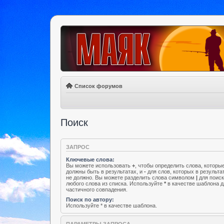
Список форумов
Поиск
ЗАПРОС
Ключевые слова:
Вы можете использовать
+
, чтобы определить слова, которы
должны быть в результатах, и
-
для слов, которых в результа
не должно. Вы можете разделить слова символом
|
для поис
любого слова из списка. Используйте
*
в качестве шаблона д
частичного совпадения.
Поиск по автору:
Используйте * в качестве шаблона.
ПАРАМЕТРЫ ЗАПРОСА