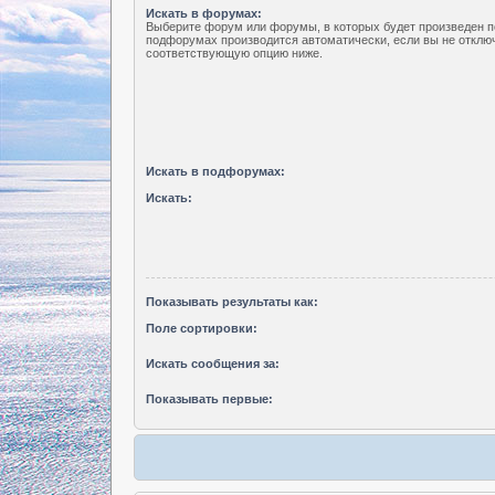
Искать в форумах:
Выберите форум или форумы, в которых будет произведен п
подфорумах производится автоматически, если вы не отклю
соответствующую опцию ниже.
Искать в подфорумах:
Искать:
Показывать результаты как:
Поле сортировки:
Искать сообщения за:
Показывать первые: