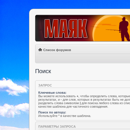
Список форумов
Поиск
ЗАПРОС
Ключевые слова:
Вы можете использовать
+
, чтобы определить слова, которы
результатах, и
-
для слов, которых в результатах быть не до
разделить слова символом
|
для поиска любого слова из спи
качестве шаблона для частичного совпадения.
Поиск по автору:
Используйте * в качестве шаблона.
ПАРАМЕТРЫ ЗАПРОСА