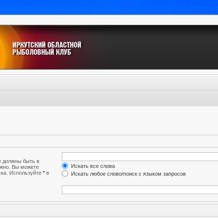
е должны быть в
Искать все слова
лжно. Вы можете
ска. Используйте
*
в
Искать любое слово/поиск с языком запросов