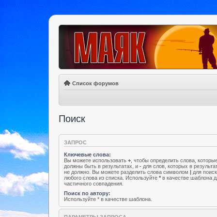
Список форумов
Поиск
ЗАПРОС
Ключевые слова:
Вы можете использовать
+
, чтобы определить слова, которы
должны быть в результатах, и
-
для слов, которых в результа
не должно. Вы можете разделить слова символом
|
для поис
любого слова из списка. Используйте
*
в качестве шаблона д
частичного совпадения.
Поиск по автору:
Используйте * в качестве шаблона.
ПАРАМЕТРЫ ЗАПРОСА