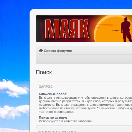
Список форумов
Поиск
ЗАПРОС
Ключевые слова:
Вы можете использовать
+
, чтобы определить слова, которы
должны быть в результатах, и
-
для слов, которых в результа
не должно. Вы можете разделить слова символом
|
для поис
любого слова из списка. Используйте
*
в качестве шаблона д
частичного совпадения.
Поиск по автору:
Используйте * в качестве шаблона.
ПАРАМЕТРЫ ЗАПРОСА