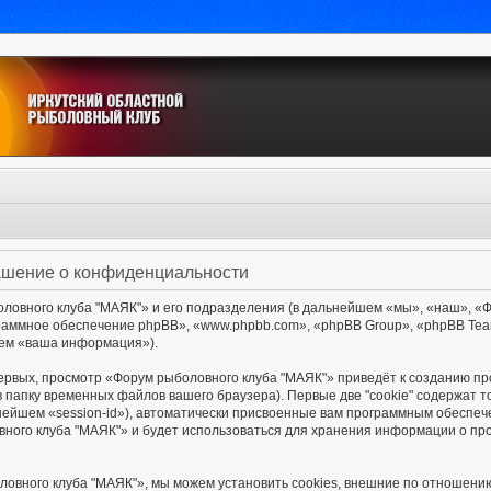
ашение о конфиденциальности
овного клуба "МАЯК"» и его подразделения (в дальнейшем «мы», «наш», «Фор
ограммное обеспечение phpBB», «www.phpbb.com», «phpBB Group», «phpBB Te
шем «ваша информация»).
ервых, просмотр «Форум рыболовного клуба "МАЯК"» приведёт к созданию п
в папку временных файлов вашего браузера). Первые две "cookie" содержат 
нейшем «session-id»), автоматически присвоенные вам программным обеспече
ного клуба "МАЯК"» и будет использоваться для хранения информации о пр
ловного клуба "МАЯК"», мы можем установить cookies, внешние по отношени