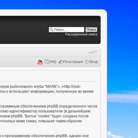
Расширенный поиск
FAQ
Регистрация
Вход
ум рыболовного клуба "МАЯК"», «http://club-
ams») используют информацию, полученную во время
рограммным обеспечением phpBB определенного числа
только идентификатор пользователя (в дальнейшем
нием phpBB. Третья "cookie" будет создана после
очтенных вами темах, повышая таким образом
ю к программному обеспечению phpBB, однако они