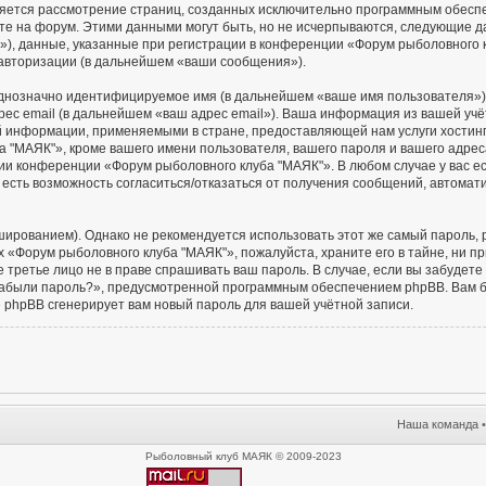
является рассмотрение страниц, созданных исключительно программным обес
е на форум. Этими данными могут быть, но не исчерпываются, следующие 
), данные, указанные при регистрации в конференции «Форум рыболовного 
 авторизации (в дальнейшем «ваши сообщения»).
 однозначно идентифицируемое имя (в дальнейшем «ваше имя пользователя»)
рес email (в дальнейшем «ваш адрес email»). Ваша информация из вашей уч
й информации, применяемыми в стране, предоставляющей нам услуги хостин
 "МАЯК"», кроме вашего имени пользователя, вашего пароля и вашего адреса 
ии конференции «Форум рыболовного клуба "МАЯК"». В любом случае у вас е
ас есть возможность согласиться/отказаться от получения сообщений, автом
ованием). Однако не рекомендуется использовать этот же самый пароль, ре
 «Форум рыболовного клуба "МАЯК"», пожалуйста, храните его в тайне, ни п
е третье лицо не в праве спрашивать ваш пароль. В случае, если вы забудете
абыли пароль?», предусмотренной программным обеспечением phpBB. Вам б
е phpBB сгенерирует вам новый пароль для вашей учётной записи.
Наша команда
Рыболовный клуб МАЯК © 2009-2023