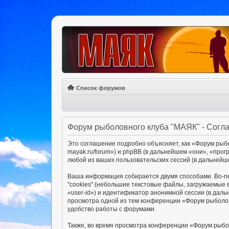
Список форумов
Форум рыболовного клуба "МАЯК" - Согл
Это соглашение подробно объясняет, как «Форум рыбол
mayak.ru/forum») и phpBB (в дальнейшем «они», «пр
любой из ваших пользовательских сессий (в дальней
Ваша информация собирается двумя способами. Во-п
"cookies" (небольшие текстовые файлы, загружаемые 
«user-id») и идентификатор анонимной сессии (в даль
просмотра одной из тем конференции «Форум рыболов
удобство работы с форумами.
Также, во время просмотра конференции «Форум рыбо