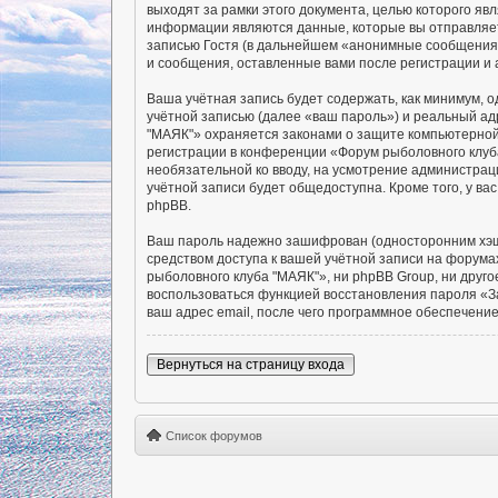
выходят за рамки этого документа, целью которого 
информации являются данные, которые вы отправляет
записью Гостя (в дальнейшем «анонимные сообщения»
и сообщения, оставленные вами после регистрации и
Ваша учётная запись будет содержать, как минимум,
учётной записью (далее «ваш пароль») и реальный ад
"МАЯК"» охраняется законами о защите компьютерно
регистрации в конференции «Форум рыболовного клуба
необязательной ко вводу, на усмотрение администрац
учётной записи будет общедоступна. Кроме того, у в
phpBB.
Ваш пароль надежно зашифрован (односторонним хэшир
средством доступа к вашей учётной записи на форумах
рыболовного клуба "МАЯК"», ни phpBB Group, ни друго
воспользоваться функцией восстановления пароля «З
ваш адрес email, после чего программное обеспечени
Вернуться на страницу входа
Список форумов