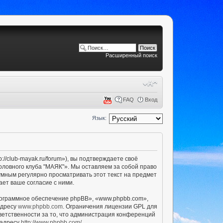
Расширенный поиск
FAQ
Вход
Язык:
/club-mayak.ru/forum»), вы подтверждаете своё
оловного клуба "МАЯК"». Мы оставляем за собой право
умным регулярно просматривать этот текст на предмет
ет ваше согласие с ними.
ограммное обеспечение phpBB», «www.phpbb.com»,
адресу
www.phpbb.com
. Ограничения лицензии GPL для
ветственности за то, что администрация конференций
 адресу
http://www.phpbb.com/
.