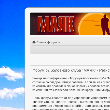
Список форумов
Форум рыболовного клуба "МАЯК" - Реги
Заходя на конференцию «Форум рыболовного клуба "МА
согласие со следующими условиями. Если вы не согла
изменять эти правила в любое время и сделаем всё в
изменений, так как использование конференции «Фору
Наши форумы работают под управлением программног
«phpBB Group», «phpBB Teams»), выпущенного по лиц
программного обеспечения phpBB строго связаны с ор
определяет в качестве допустимого содержания и/ил