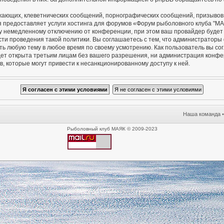
жающих, клеветнических сообщений, порнографических сообщений, призывов 
я предоставляет услуги хостинга для форумов «Форум рыболовного клуба "М
 немедленному отключению от конференции, при этом ваш провайдер будет п
сти проведения такой политики. Вы соглашаетесь с тем, что администратор
ть любую тему в любое время по своему усмотрению. Как пользователь вы со
удет открыта третьим лицам без вашего разрешения, ни администрация конф
в, которые могут привести к несанкционированному доступу к ней.
Наша команда
Рыболовный клуб МАЯК © 2009-2023