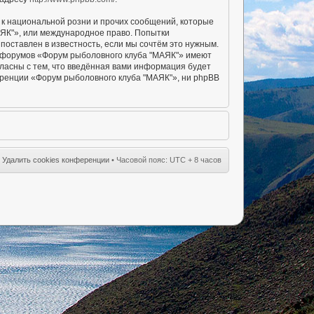
к национальной розни и прочих сообщений, которые
АЯК"», или международное право. Попытки
оставлен в известность, если мы сочтём это нужным.
ы форумов «Форум рыболовного клуба "МАЯК"» имеют
гласны с тем, что введённая вами информация будет
еренции «Форум рыболовного клуба "МАЯК"», ни phpBB
•
Удалить cookies конференции
• Часовой пояс: UTC + 8 часов