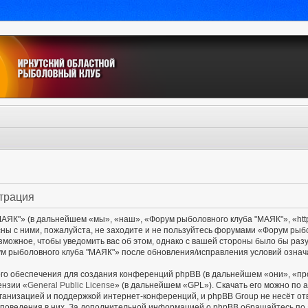
страция
ЯК"» (в дальнейшем «мы», «наш», «Форум рыболовного клуба "МАЯК"», «http:/
сны с ними, пожалуйста, не заходите и не пользуйтесь форумами «Форум рыб
озможное, чтобы уведомить вас об этом, однако с вашей стороны было бы раз
м рыболовного клуба "МАЯК"» после обновления/исправления условий означа
о обеспечения для создания конференций phpBB (в дальнейшем «они», «пр
ензии «
General Public License
» (в дальнейшем «GPL»). Скачать его можно по 
ганизацией и поддержкой интернет-конференций, и phpBB Group не несёт от
и поведения в них. За дополнительной информацией о phpBB обращайтесь по