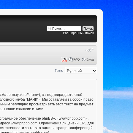
Расширенный поиск
FAQ
Вход
Язык:
/club-mayak.ru/forum»), вы подтверждаете своё
оловного клуба "МАЯК"». Мы оставляем за собой право
умным регулярно просматривать этот текст на предмет
ет ваше согласие с ними.
ограммное обеспечение phpBB», «www.phpbb.com»,
адресу
www.phpbb.com
. Ограничения лицензии GPL для
ветственности за то, что администрация конференций
 адресу
http://www.phpbb.com/
.