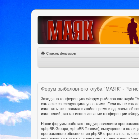
Список форумов
Форум рыболовного клуба "МАЯК" - Реги
Заходя на конференцию «Форум рыболовного клуба "МА
согласие со следующими условиями. Если вы не согла
изменять эти правила в любое время и сделаем всё в
изменений, так как использование конференции «Фору
Наши форумы работают под управлением программног
«phpBB Group», «phpBB Teams»), выпущенного по лиц
программного обеспечения phpBB строго связаны с ор
определяет в качестве допустимого содержания и/ил