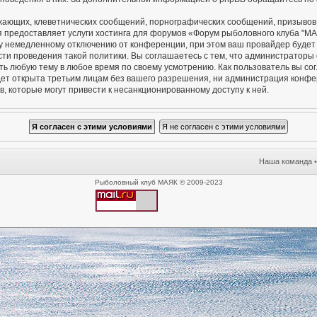
жающих, клеветнических сообщений, порнографических сообщений, призывов 
я предоставляет услуги хостинга для форумов «Форум рыболовного клуба "М
 немедленному отключению от конференции, при этом ваш провайдер будет п
сти проведения такой политики. Вы соглашаетесь с тем, что администратор
ть любую тему в любое время по своему усмотрению. Как пользователь вы со
удет открыта третьим лицам без вашего разрешения, ни администрация конф
в, которые могут привести к несанкционированному доступу к ней.
Наша команда
Рыболовный клуб МАЯК © 2009-2023