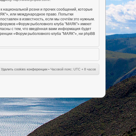
к национальной розни и прочих сообщений, которые
АЯК"», или международное право. Попытки
оставлен в известность, если мы сочтём это нужным.
ы форумов «Форум рыболовного клуба "МАЯК"» имеют
гласны с тем, что введённая вами информация будет
еренции «Форум рыболовного клуба "МАЯК"», ни phpBB
•
Удалить cookies конференции
• Часовой пояс: UTC + 8 часов