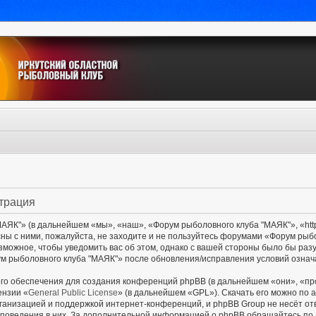
страция
ЯК"» (в дальнейшем «мы», «наш», «Форум рыболовного клуба "МАЯК"», «http:/
сны с ними, пожалуйста, не заходите и не пользуйтесь форумами «Форум рыб
озможное, чтобы уведомить вас об этом, однако с вашей стороны было бы раз
м рыболовного клуба "МАЯК"» после обновления/исправления условий означа
о обеспечения для создания конференций phpBB (в дальнейшем «они», «пр
ензии «
General Public License
» (в дальнейшем «GPL»). Скачать его можно по 
ганизацией и поддержкой интернет-конференций, и phpBB Group не несёт от
и поведения в них. За дополнительной информацией о phpBB обращайтесь по