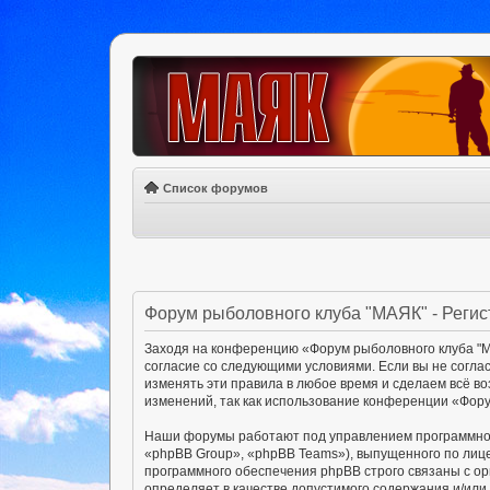
Список форумов
Форум рыболовного клуба "МАЯК" - Реги
Заходя на конференцию «Форум рыболовного клуба "МА
согласие со следующими условиями. Если вы не согла
изменять эти правила в любое время и сделаем всё в
изменений, так как использование конференции «Фору
Наши форумы работают под управлением программног
«phpBB Group», «phpBB Teams»), выпущенного по лиц
программного обеспечения phpBB строго связаны с ор
определяет в качестве допустимого содержания и/ил