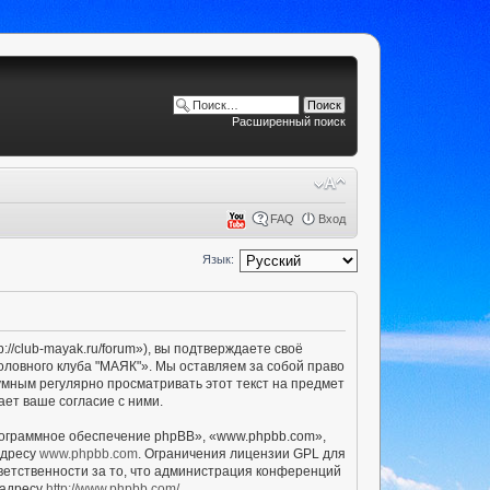
Расширенный поиск
FAQ
Вход
Язык:
/club-mayak.ru/forum»), вы подтверждаете своё
оловного клуба "МАЯК"». Мы оставляем за собой право
умным регулярно просматривать этот текст на предмет
ет ваше согласие с ними.
ограммное обеспечение phpBB», «www.phpbb.com»,
адресу
www.phpbb.com
. Ограничения лицензии GPL для
ветственности за то, что администрация конференций
 адресу
http://www.phpbb.com/
.