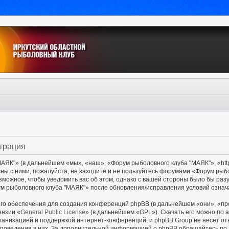
страция
ЯК"» (в дальнейшем «мы», «наш», «Форум рыболовного клуба "МАЯК"», «http:/
сны с ними, пожалуйста, не заходите и не пользуйтесь форумами «Форум рыб
озможное, чтобы уведомить вас об этом, однако с вашей стороны было бы раз
м рыболовного клуба "МАЯК"» после обновления/исправления условий означа
о обеспечения для создания конференций phpBB (в дальнейшем «они», «пр
ензии «
General Public License
» (в дальнейшем «GPL»). Скачать его можно по 
ганизацией и поддержкой интернет-конференций, и phpBB Group не несёт от
и поведения в них. За дополнительной информацией о phpBB обращайтесь по