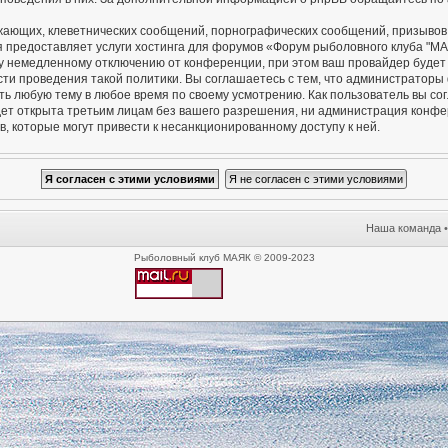
жающих, клеветнических сообщений, порнографических сообщений, призывов 
я предоставляет услуги хостинга для форумов «Форум рыболовного клуба "М
 немедленному отключению от конференции, при этом ваш провайдер будет п
сти проведения такой политики. Вы соглашаетесь с тем, что администратор
ть любую тему в любое время по своему усмотрению. Как пользователь вы со
удет открыта третьим лицам без вашего разрешения, ни администрация конф
в, которые могут привести к несанкционированному доступу к ней.
Наша команда
Рыболовный клуб МАЯК © 2009-2023