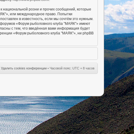
к национальной розни и прочих сообщений, которые
АЯК"», или международное право. Попытки
оставлен в известность, если мы сочтём это нужным.
ы форумов «Форум рыболовного клуба "МАЯК"» имеют
гласны с тем, что введённая вами информация будет
еренции «Форум рыболовного клуба "МАЯК"», ни phpBB
•
Удалить cookies конференции
• Часовой пояс: UTC + 8 часов