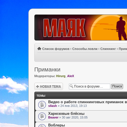
Список форумов
‹
Способы ловли
‹
Спиннинг
‹
Прим
Приманки
Модераторы:
Hirurg
,
AleX
Новая тема
ТЕМЫ
Видео о работе спиннинговых приманок в
sllash
» 24 янв 2013, 19:13
Харюзовые блёсны
Beaver
» 30 авг 2020, 15:05
Воблеры