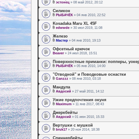
эстонец
» 08 май 2012, 20:12
Силикон
РЫБАЧЁК
» 04 янв 2010, 22:52
Kosadaka Maru XL 45F
edwwde
» 30 июл 2019, 11:08
Железо
Мастер
» 04 янв 2010, 19:13
Офсетный крючок
Beaver
» 24 июл 2018, 15:51
Поверхностные приманки: попперы, уоке
РЫБАЧЁК
» 05 янв 2010, 14:00
"Отводной" и Поводковые оснастки
Ganzzz
» 08 янв 2010, 03:18
Мандула
Авдосий
» 27 май 2011, 14:12
Узкие предпочтения окуня
Maximum
» 11 янв 2017, 08:43
Джеркбейты
Авдосий
» 01 июн 2010, 15:33
Вертушки с мушкой
bruk17
» 20 ноя 2014, 18:38
Спиннербейты