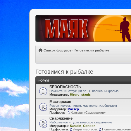
Список форумов
‹
Готовимся к рыбалке
Готовимся к рыбалке
ФОРУМ
БЕЗОПАСНОСТЬ
Помните: Инструкции по ТБ написаны кровью!
Модераторы:
Hirurg
,
stanis
Мастерская
Ремонтируем, чиним, мастерим, изобретаем
Модератор:
Мастер
Подфорум:
Конкурс «Самоделкин»
Снаряжение
Рыболовное и туристическое снаряжение
Модераторы:
Saracin
,
Condor
Подфорумы:
Лодки и моторы
,
Новинки снаряжен