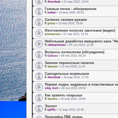
Alexribak
» 22 мар 2010, 19:04
Газовые печки - обогреватели
baikal
» 16 фев 2009, 00:02
Силикон своими руками
gross
» 15 апр 2016, 19:56
Изготовление полосок лакоткани (видео)
protasovvv
» 27 янв 2015, 23:19
Небольшая доработка живцового кана "He
viktkachenko
» 04 сен 2023, 11:28
Вопросы ихтиологии (обсуждение)
Ganzzz
» 08 янв 2010, 00:24
Зимние переносные палатки
Saracin
» 23 ноя 2009, 11:24
Самодельные мормышки
Alexribak
» 26 мар 2010, 17:52
Первая лодка. надувные и пластиковые н
oleg_bort
» 20 сен 2022, 05:54
Как хранить опарыша
Sandro
» 25 май 2010, 18:56
Эхолот
ЦАРЬ
» 31 мар 2010, 15:46
Проклейка ПВХ лодки.