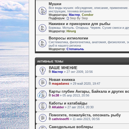
Мушки
Все виды мушек: обсуждение, описание, применение
инструкции, техника вязания.
Модераторы:
Мастер
,
Condor
Подфорум:
Step By Step
Наживки и прикормки для рыбы
Бормаш. Мотыль. Опарыш. Червяк. Сухие смеси и др
Модератор:
Hirurg
Вопросы ихтиологии
Систематика, филогенетика, анатомия, физиология, э
рыб в нашего региона
Модератор:
Степанычь
АКТИВНЫЕ ТЕМЫ
ВАШЕ МНЕНИЕ
Мастер
» 27 окт 2009, 10:56
Новая книжка
magadanez
» 29 май 2020, 19:47
Карты глубин Ангары, Байкала и других 
bc38
» 05 апр 2013, 20:56
Каботы и катабайды
AKalder
» 27 авг 2014, 20:30
Помогите, пожалуйста, опознать рыбу
cathrineeffi
» 11 июн 2023, 00:56
Самодельные воблеры