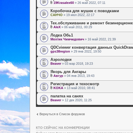
19Krasalex60
» 26 май 2022, 07:11
Коробочка для мушек с поводками
САНЧО
» 19 июл 2022, 22:17
Тех.обслуживание и ремонт безинерционк
AleX
» 06 май 2011, 00:29
Лодка Обь1
Мохтик Чимчидович
» 16 май 2022, 21:39
QDCviewer конвертация данных QuickDra
gps38region
» 29 янв 2022, 19:50
Аэролодки
Beaver
» 03 мар 2018, 19:23
Якорь для Ангары
Авгур
» 04 янв 2013, 19:43
Регистрация и техосмотр
KOKA
» 13 май 2010, 08:41
палатка на санях
Beaver
» 12 дек 2020, 11:25
Вернуться в Список форумов
КТО СЕЙЧАС НА КОНФЕРЕНЦИИ