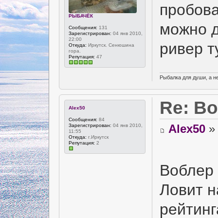
пробова
РЫБАЧЁК
можно д
Сообщения:
131
Зарегистрирован:
04 янв 2010,
22:00
ривер т
Откуда:
Иркутск. Сенюшина
гора.
Репутация:
47
Рыбалка для души, а н
Re: В
Alex50
Сообщения:
84
Alex50
» 
Зарегистрирован:
04 янв 2010,
11:55
Откуда:
г.Иркутск
Репутация:
2
Воблер 
Ловит н
рейтинг