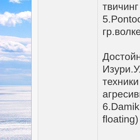
твичинг
5.Ponto
гр.волк
Достойн
Изури.У
техники
агресив
6.Damik
floating)