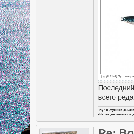
.jpg (8.7 Кб) Просмотр
Последний
всего реда
-Ну че ,мужики ,плав
-Не ,не ,не плавится 
Re: В