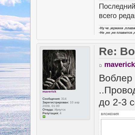
Последний
всего реда
-Ну че ,мужики ,плав
-Не ,не ,не плавится 
Re: В
maverick
Воблер 
..Прово
maverick
до 2-3 
Сообщения:
314
Зарегистрирован:
10 апр
2009, 01:00
Откуда:
Иркутск
Репутация:
4
ВЛОЖЕНИЯ