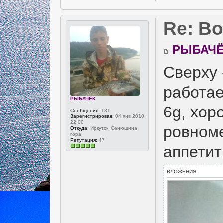
Re: В
РЫБАЧЁ
Cверху 
работае
РЫБАЧЁК
6g, хор
Сообщения:
131
Зарегистрирован:
04 янв 2010,
22:00
ровноме
Откуда:
Иркутск. Сенюшина
гора.
Репутация:
47
аппетит
ВЛОЖЕНИЯ