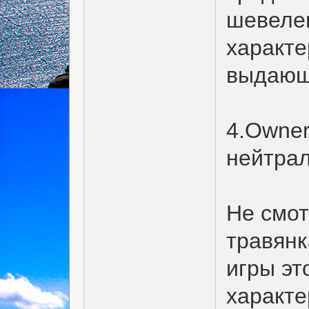
шевеле
характе
выдающ
4.Owner 
нейтрал
Не смот
травянк
игры эт
характе