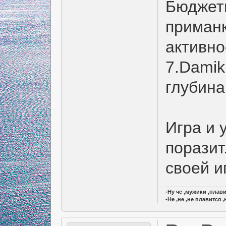
Бюджет
приманк
активно
7.Damiki
глубина 
Игра и 
поразит
своей 
-Ну че ,мужики ,плав
-Не ,не ,не плавится 