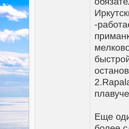
обязате
Иркутск
-работа
приманк
мелково
быстро
останов
2.Rapal
плавуче
Еще оди
более с