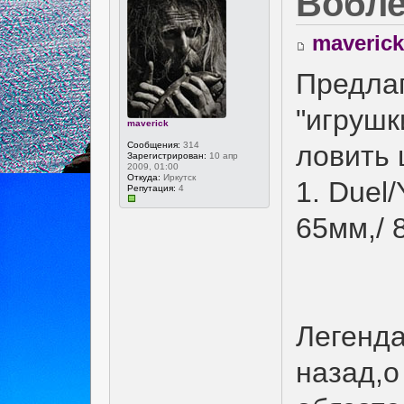
Вобле
maverick
Предла
"игрушк
maverick
Сообщения:
314
ловить 
Зарегистрирован:
10 апр
2009, 01:00
Откуда:
Иркутск
1. Duel/
Репутация:
4
65мм,/ 8
Легенда
назад,о