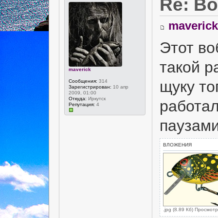
Re: В
maverick
Этот во
такой р
maverick
щуку то
Сообщения:
314
Зарегистрирован:
10 апр
2009, 01:00
Откуда:
Иркутск
работал
Репутация:
4
паузами
ВЛОЖЕНИЯ
.jpg (8.89 Кб) Просмот