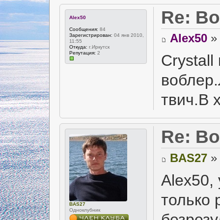
Re: В
Alex50
Сообщения:
84
Alex50
» 
Зарегистрирован:
04 янв 2010,
11:55
Откуда:
г.Иркутск
Репутация:
2
Crystal
воблер.
твич.В 
Re: В
BAS27
» 
Alex50,
только 
BAS27
Одноклубник
безрезу