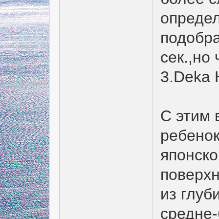
определ
подобра
сек.,но
3.Deka 
С этим 
ребенок,
японско
поверхн
из глуб
средне-