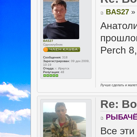
BAS27
» 
Анатоли
прошлом
BAS27
Одноклубник
Perch 8
Сообщения:
318
Зарегистрирован:
09 дек 2009,
10:19
Откуда:
г. Иркутск
Репутация:
48
Лучше сделать и жалет
Re: В
РЫБАЧЁ
Все эти