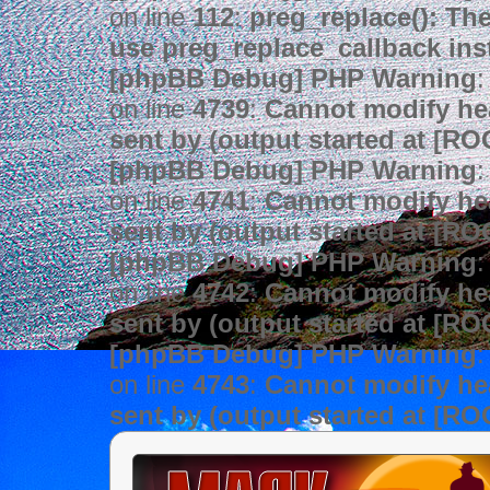
on line
112
:
preg_replace(): The
use preg_replace_callback ins
[phpBB Debug] PHP Warning
:
on line
4739
:
Cannot modify hea
sent by (output started at [R
[phpBB Debug] PHP Warning
:
on line
4741
:
Cannot modify hea
sent by (output started at [R
[phpBB Debug] PHP Warning
:
on line
4742
:
Cannot modify hea
sent by (output started at [R
[phpBB Debug] PHP Warning
:
on line
4743
:
Cannot modify hea
sent by (output started at [R