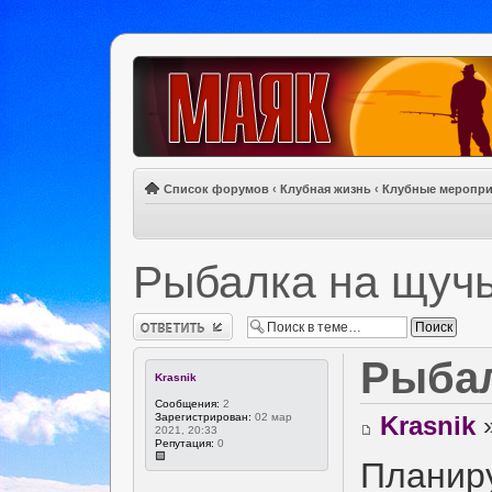
Список форумов
‹
Клубная жизнь
‹
Клубные меропри
Рыбалка на щуч
Ответить
Рыбал
Krasnik
Сообщения:
2
Зарегистрирован:
02 мар
Krasnik
»
2021, 20:33
Репутация:
0
Планиру