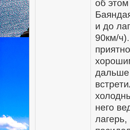
об этом
Баяндая
и до ла
90км/ч)
приятно
хорошим
дальше 
встрети
холодны
него вед
лагерь,