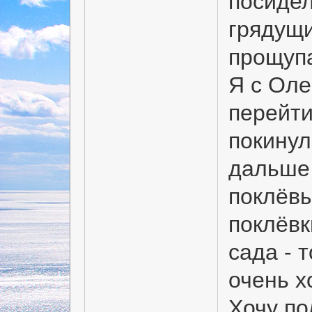
посидел
грядущи
прощупа
Я с Оле
перейти
покинул
дальше 
поклёвы
поклёвк
сада - 
очень х
Хочу по