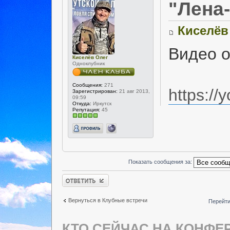
"Лена
Киселёв
Видео о
Киселёв Олег
Одноклубник
Сообщения:
271
https:/
Зарегистрирован:
21 авг 2013,
09:59
Откуда:
Иркутск
Репутация:
45
Показать сообщения за:
Ответить
Вернуться в Клубные встречи
Перейти
КТО СЕЙЧАС НА КОНФЕ