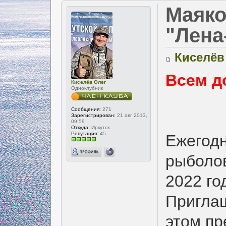
Маяко
"Лена
Киселёв
Всем д
Киселёв Олег
Одноклубник
Сообщения:
271
Зарегистрирован:
21 авг 2013,
09:59
Откуда:
Иркутск
Репутация:
45
Ежегодн
рыболов
2022 го
Приглаш
этом п