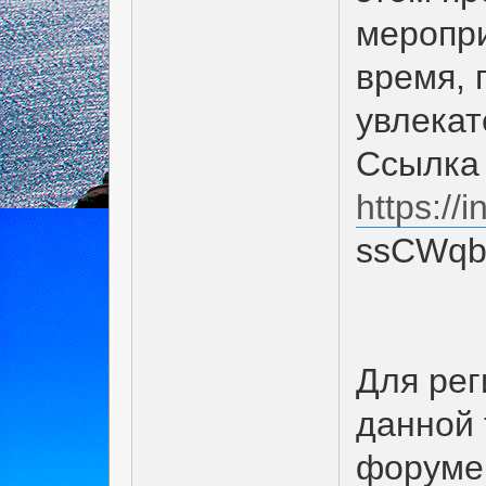
меропри
время, 
увлекат
Ссылка 
https://
ssCWq
Для рег
данной 
форуме