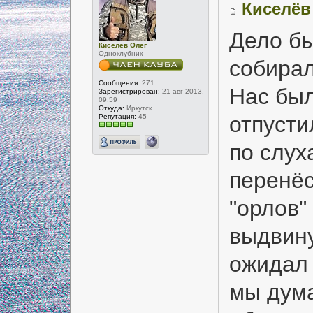
Киселёв
Дело бы
Киселёв Олег
Одноклубник
собирал
Сообщения:
271
Нас был
Зарегистрирован:
21 авг 2013,
09:59
Откуда:
Иркутск
отпусти
Репутация:
45
по слух
перенёс
"орлов"
выдвину
ожидал 
мы дума