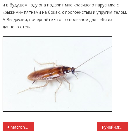
и в будущем году она подарит мне красивого парусника с
«рыжими» пятнами на боках, с прогонистым и упругим телом.
А Вы друзья, почерпнёте что-то полезное для себя из
данного степа.
Навигация по записям
Macrohectopus II
Ручейник IZ