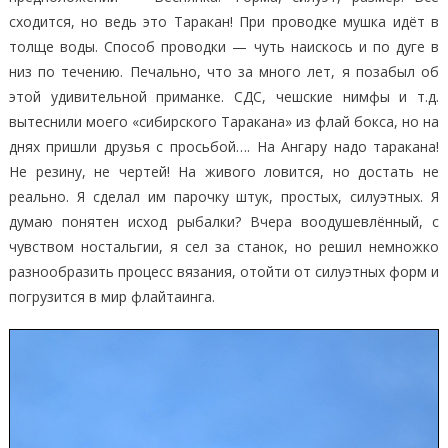
сходится, но ведь это Таракан! При проводке мушка идёт в
толще воды. Способ проводки — чуть наискось и по дуге в
низ по течению. Печально, что за много лет, я позабыл об
этой удивительной приманке. СДС, чешские нимфы и т.д.
вытеснили моего «сибирского Таракана» из флай бокса, но на
днях пришли друзья с просьбой…. На Ангару надо таракана!
Не резину, не чертей! На живого ловится, но достать не
реально. Я сделал им парочку штук, простых, силуэтных. Я
думаю понятен исход рыбалки? Вчера воодушевлённый, с
чувством ностальгии, я сел за станок, но решил немножко
разнообразить процесс вязания, отойти от силуэтных форм и
погрузится в мир флайтаинга.