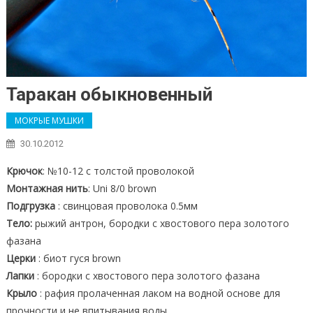
Таракан обыкновенный
МОКРЫЕ МУШКИ
30.10.2012
Крючок
: №10-12 с толстой проволокой
Монтажная нить
: Uni 8/0 brown
Подгрузка
: свинцовая проволока 0.5мм
Тело:
рыжий антрон, бородки с хвостового пера золотого
фазана
Церки
: биот гуся brown
Лапки
: бородки с хвостового пера золотого фазана
Крыло
: рафия пролаченная лаком на водной основе для
прочности и не впитывания воды