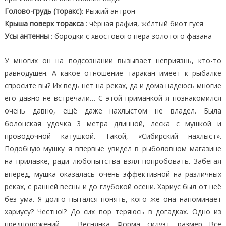
Голово-грудь (торакс)
: Рыжий антрон
Крыша поверх торакса
: чёрная рафия, жёлтый биот гуся
Усы антенны
: бородки с хвостового пера золотого фазана
У многих он на подсознании вызывает неприязнь, кто-то
равнодушен. А какое отношение таракан имеет к рыбалке
спросите вы? Их ведь нет на реках, да и дома надеюсь многие
его давно не встречали… С этой приманкой я познакомился
очень давно, ещё даже нахлыстом не владел. Была
болонская удочка 3 метра длинной, леска с мушкой и
проводочной катушкой. Такой, «Сибирский нахлыст».
Подобную мушку я впервые увидел в рыболовном магазине
на прилавке, ради любопытства взял попробовать. Забегая
вперёд, мушка оказалась очень эффективной на различных
реках, с ранней весны и до глубокой осени. Хариус был от неё
без ума. Я долго пытался понять, кого же она напоминает
хариусу? Честно!? До сих пор теряюсь в догадках. Одно из
предположений — Веснянка. Форма, силуэт, размер. Всё