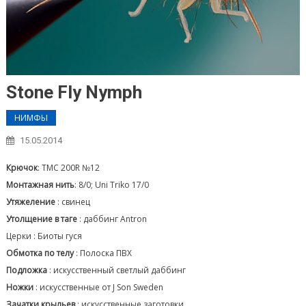
Stone Fly Nymph
НИМФЫ
15.05.2014
Крючок
: ТМС 200R №12
Монтажная нить
: 8/0; Uni Triko 17/0
Утяжеление
: свинец
Утолщение в таге
: даббинг Antron
Церки : Биоты гуся
Обмотка по телу
: Полоска ПВХ
Подложка
: искусственный светлый даббинг
Ножки
: искусственные от J Son Sweden
Зачатки крыльев
: искусственные заготовки