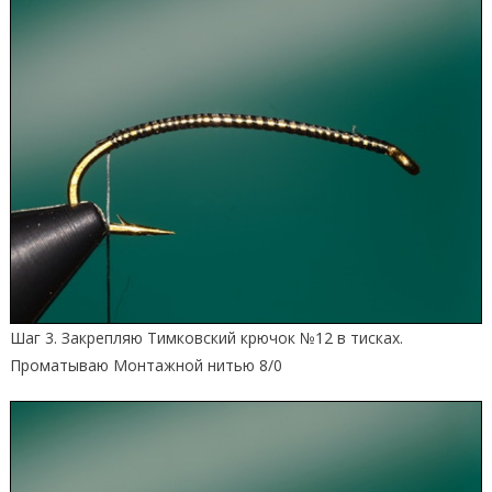
Шаг 3. Закрепляю Тимковский крючок №12 в тисках.
Проматываю Монтажной нитью 8/0