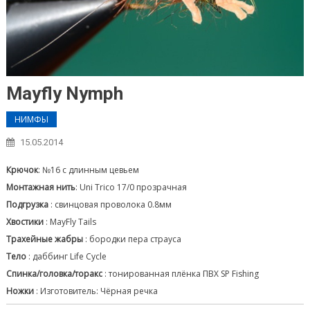
Mayfly Nymph
НИМФЫ
15.05.2014
Крючок
: №16 с длинным цевьем
Монтажная нить
: Uni Trico 17/0 прозрачная
Подгрузка
: свинцовая проволока 0.8мм
Хвостики
: MayFly Tails
Трахейные жабры
: бородки пера страуса
Тело
: даббинг Life Cycle
Спинка/головка/торакс
: тонированная плёнка ПВХ SP Fishing
Ножки
: Изготовитель: Чёрная речка