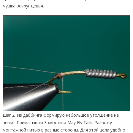
мушка вокруг цевья.
Шаг 2. Из даббинга формирую небольшое утолщение на
цевье. Приматываю 3 хвостика May Fly Tails. Развожу
монтажной нитью в разные стороны. Для этой цели удобно