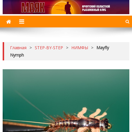
МАЯК
Иркутский рыболовный клуб
Главная
>
STEP-BY-STEP
>
НИМФЫ
>
Mayfly
Nymph