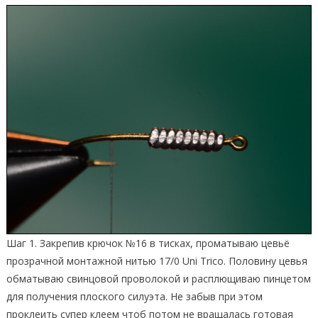
Шаг 1. Закрепив крючок №16 в тисках, проматываю цевьё
прозрачной монтажной нитью 17/0 Uni Trico. Половину цевья
обматываю свинцовой проволокой и расплющиваю пинцетом
для получения плоского силуэта. Не забыв при этом
проклеить супер клеем чтоб потом не вращалась готовая